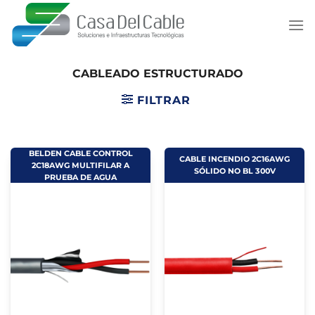
Saltar
al
contenido
CABLEADO ESTRUCTURADO
FILTRAR
BELDEN CABLE CONTROL
CABLE INCENDIO 2C16AWG
2C18AWG MULTIFILAR A
SÓLIDO NO BL 300V
PRUEBA DE AGUA