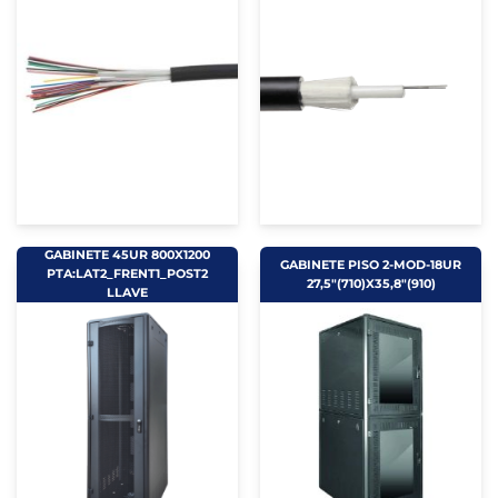
GABINETE 45UR 800X1200
GABINETE PISO 2-MOD-18UR
PTA:LAT2_FRENT1_POST2
27,5"(710)X35,8"(910)
LLAVE