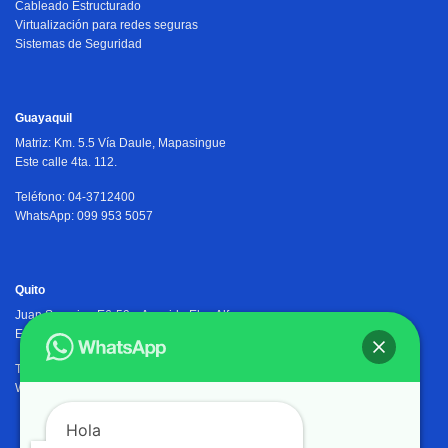
Cableado Estructurado
Virtualización para redes seguras
Sistemas de Seguridad
Guayaquil
Matriz:
Km. 5.5 Vía Daule, Mapasingue
Este calle 4ta. 112.
Teléfono: 04-3712400
WhatsApp: 099 953 5057
Quito
Juan Severino E6-59 y Avenida Eloy Alfaro,
Edificio Osiris Plaza, PB.
Teléfono: 02-2905402
WhatsApp: 099 953 5057
Hola