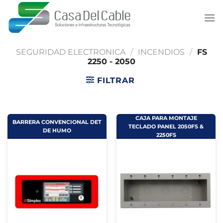
Saltar
al
contenido
SEGURIDAD ELECTRONICA
/
INCENDIOS
/
FS
2250 - 2050
FILTRAR
CAJA PARA MONTAJE
BARRERA CONVENCIONAL DET
TECLADO PANEL 2050FS &
DE HUMO
2250FS