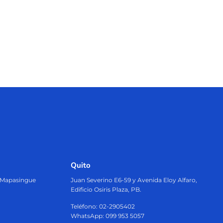
Quito
, Mapasingue
Juan Severino E6-59 y Avenida Eloy Alfaro,
Edificio Osiris Plaza, PB.
Teléfono: 02-2905402
WhatsApp: 099 953 5057