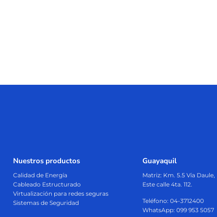
Nuestros productos
Guayaquil
Calidad de Energía
Matriz:
Km. 5.5 Vía Daule
Cableado Estructurado
Este calle 4ta. 112.
Virtualización para redes seguras
Teléfono: 04-3712400
Sistemas de Seguridad
WhatsApp: 099 953 5057