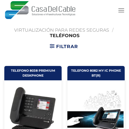
Saltar
al
contenido
VIRTUALIZACIÓN PARA REDES SEGURAS
/
TELÉFONOS
FILTRAR
TELEFONO 8038 PREMIUM
TELEFONO 8082 MY IC PHONE
DESKPHONE
BT(R)