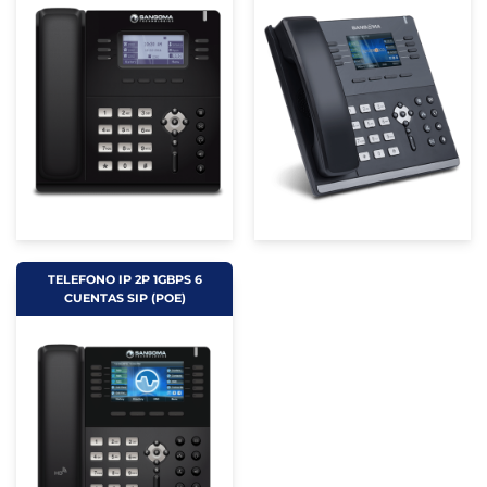
TELEFONO IP 2P 1GBPS 6
CUENTAS SIP (POE)