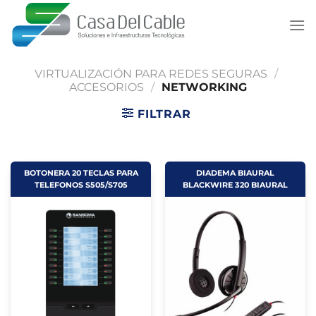
Saltar
al
contenido
VIRTUALIZACIÓN PARA REDES SEGURAS
/
ACCESORIOS
/
NETWORKING
FILTRAR
BOTONERA 20 TECLAS PARA
DIADEMA BIAURAL
TELEFONOS S505/S705
BLACKWIRE 320 BIAURAL