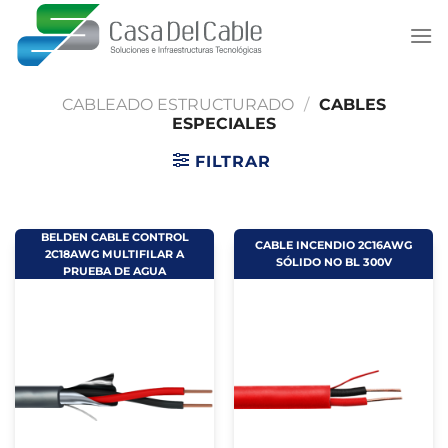
Saltar
al
contenido
CABLEADO ESTRUCTURADO
/
CABLES
ESPECIALES
FILTRAR
BELDEN CABLE CONTROL
CABLE INCENDIO 2C16AWG
2C18AWG MULTIFILAR A
SÓLIDO NO BL 300V
PRUEBA DE AGUA