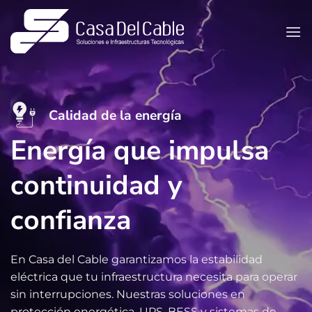
Saltar
al
contenido
Calidad de la energía
Energía que impulsa
continuidad y
confianza
En Casa del Cable garantizamos la estabilidad
eléctrica que tu infraestructura necesita para operar
sin interrupciones. Nuestras soluciones en
protección energética, UPS, BESS y sistemas de