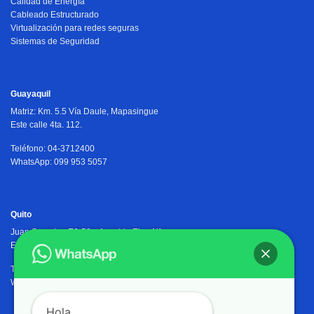
Calidad de Energía
Cableado Estructurado
Virtualización para redes seguras
Sistemas de Seguridad
Guayaquil
Matriz:
Km. 5.5 Vía Daule, Mapasingue
Este calle 4ta. 112.
Teléfono: 04-3712400
WhatsApp: 099 953 5057
Quito
Juan Severino E6-59 y Avenida Eloy Alfaro,
Edificio Osiris Plaza, PB.
Teléfono: 02-2905402
WhatsApp: 099 953 5057
Hola