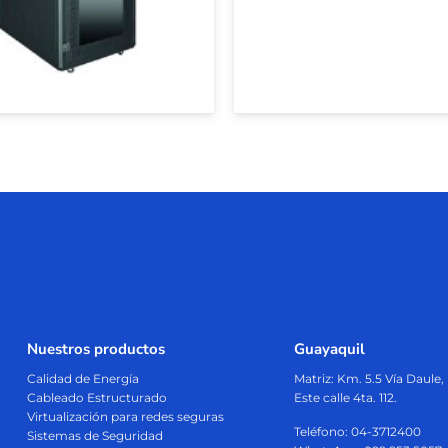
Nuestros productos
Guayaquil
Calidad de Energía
Matriz:
Km. 5.5 Vía Daule
Cableado Estructurado
Este calle 4ta. 112.
Virtualización para redes seguras
Teléfono: 04-3712400
Sistemas de Seguridad