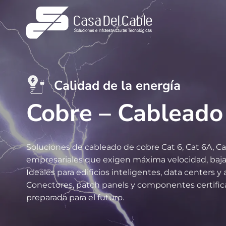
Saltar
al
contenido
Calidad de la energía
Cobre – Cableado
Soluciones de cableado de cobre Cat 6, Cat 6A, Cat
empresariales que exigen máxima velocidad, baja
Ideales para edificios inteligentes, data centers y
Conectores, patch panels y componentes certifica
preparada para el futuro.