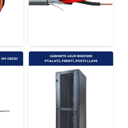
GABINETE 45UR 800X1200
H SM G652D
PTA:LAT2_FRENT1_POST2 LLAVE