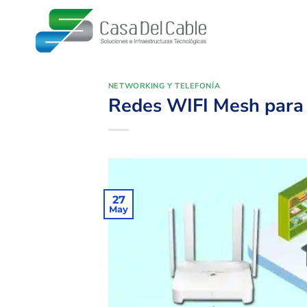
Saltar
al
contenido
NETWORKING Y TELEFONÍA
Redes WIFI Mesh para 
27
May